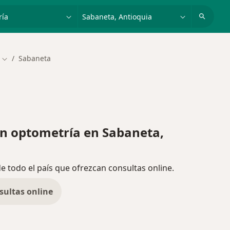
dad, enfermedad o nombre
p. ej. Bogotá
Sabaneta
Cambiar de ciudad
n optometría en Sabaneta,
de todo el país que ofrezcan consultas online.
sultas online