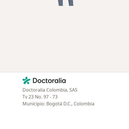
Contacto
Doctoralia - Página de inicio
Doctoralia Colombia, SAS
Tv 23 No. 97 - 73
Municipio: Bogotá D.C., Colombia