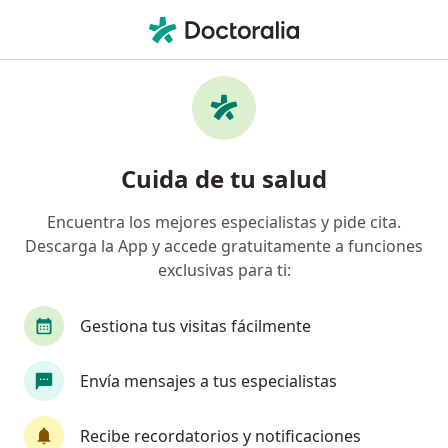
Men
Pediatría • Cúcuta, Norte de Santander
Filtros
• 1
Seguro
Mapa
Centros médicos de pediatría en Cúcuta
Cuida de tu salud
Encuentra los mejores especialistas y pide cita.
¿Cuál es tu compañía aseguradora?
Descarga la App y accede gratuitamente a funciones
exclusivas para ti:
Gestiona tus visitas fácilmente
Envía mensajes a tus especialistas
Recibe recordatorios y notificaciones
Centro Neumologico del Norte