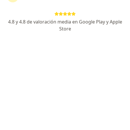
4.8 y 4.8 de valoración media en Google Play y Apple
No hemos encontrado ningún urología en
Store
Bucaramanga, Santander
Vuelve a buscar eliminando algún filtro:
Seguro
Servicio
Privacidad y cookies
Quiénes somos