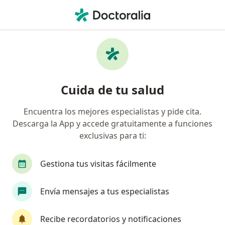
Men
Urología • Bucaramanga, Santander
Página De Inicio
Centros Médicos
Urología
Bucaramanga
Allianz Seguros S.a.
Cuida de tu salud
Encuentra los mejores especialistas y pide cita.
Descarga la App y accede gratuitamente a funciones
exclusivas para ti:
Gestiona tus visitas fácilmente
Envía mensajes a tus especialistas
Recibe recordatorios y notificaciones