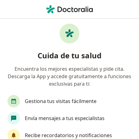
Men
Nueva Eps S A • Cúcuta, Norte de Santander
Página De Inicio
Cúcuta
Nueva Eps S.a.
Cuida de tu salud
Encuentra los mejores especialistas y pide cita.
Descarga la App y accede gratuitamente a funciones
exclusivas para ti:
Gestiona tus visitas fácilmente
Envía mensajes a tus especialistas
Recibe recordatorios y notificaciones