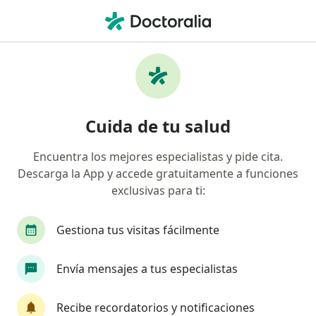
Men
Cúcuta, Norte de Santander
Filtros
Seguro
Mapa
Médicos en Cúcuta
Cuida de tu salud
Encuentra los mejores especialistas y pide cita.
¿Qué especialidad estás buscando?
Descarga la App y accede gratuitamente a funciones
Psicólogo
Odontólogo
Médico general
exclusivas para ti:
Gestiona tus visitas fácilmente
Envía mensajes a tus especialistas
Recibe recordatorios y notificaciones