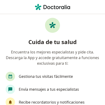
Men
Med Plus • Cúcuta, Norte de Santander
Página De Inicio
Cúcuta
Med Plus
Cuida de tu salud
Encuentra los mejores especialistas y pide cita.
Descarga la App y accede gratuitamente a funciones
exclusivas para ti:
Gestiona tus visitas fácilmente
Envía mensajes a tus especialistas
Recibe recordatorios y notificaciones