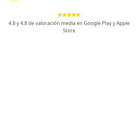
4.8 y 4.8 de valoración media en Google Play y Apple
No hemos encontrado ningún Med Plus en
Store
Cúcuta, Norte de Santander
Vuelve a buscar eliminando algún filtro:
Seguro
Servicio
Privacidad y cookies
Quiénes somos
Contacto