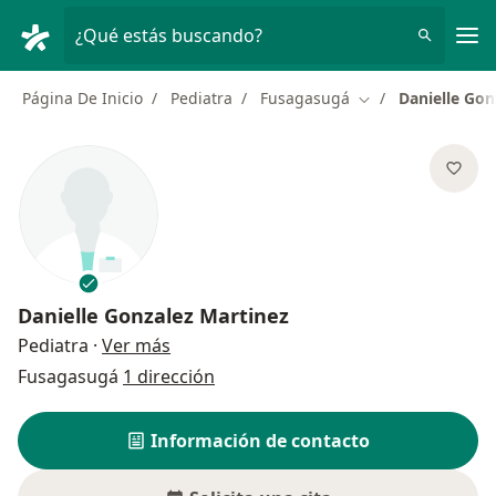
Men
¿Qué estás buscando?
Página De Inicio
Pediatra
Fusagasugá
Danielle Gon
Cambiar de ciuda
Danielle Gonzalez Martinez
sobre las especializaciones
Pediatra
·
Ver más
Fusagasugá
1 dirección
Información de contacto