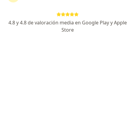
Este especialista no ofrece reserva de cita en línea en esta dirección.
Solicita una cita
4.8 y 4.8 de valoración media en Google Play y Apple
Store
William Ahumada Herrera
Pediatra
Cl. 8A # 3 - 71, Fusagasugá
•
Mapa
Este especialista no ofrece reserva de cita en línea en esta dirección.
Solicita una cita