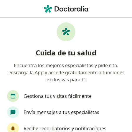
Men
Pediatra • Fusagasugá, Cundinamarca
Filtros
Mapa
Pediatras en Fusagasugá
Cuida de tu salud
Encuentra los mejores especialistas y pide cita.
Descarga la App y accede gratuitamente a funciones
exclusivas para ti:
Gestiona tus visitas fácilmente
Danielle Gonzalez Martinez
Envía mensajes a tus especialistas
Pediatra
Calle 9 No. 7 - 50, Fusagasugá
•
Mapa
Recibe recordatorios y notificaciones