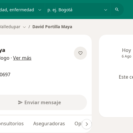
dad, enfermedad o nombre
p. ej. Bogotá
Valledupar
David Portilla Maya
Cambiar de ciudad
ya
Hoy
6 Ago
sobre las especializaciones
logo
·
Ver más
90697
Este c
Enviar mensaje
nsultorios
Aseguradoras
Opiniones (11)
Dudas 