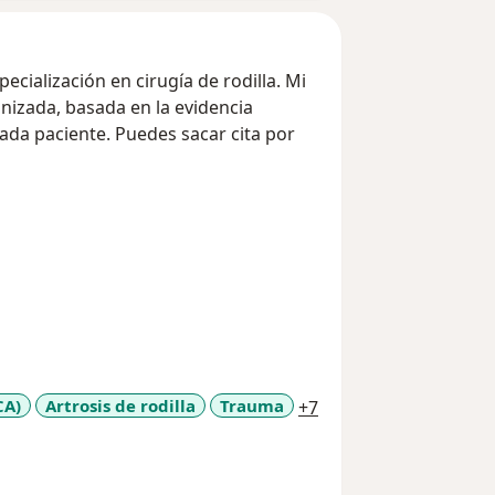
cialización en cirugía de rodilla. Mi
izada, basada en la evidencia
cada paciente. Puedes sacar cita por
a11y_sr_more_diseas
CA)
Artrosis de rodilla
Trauma
+7