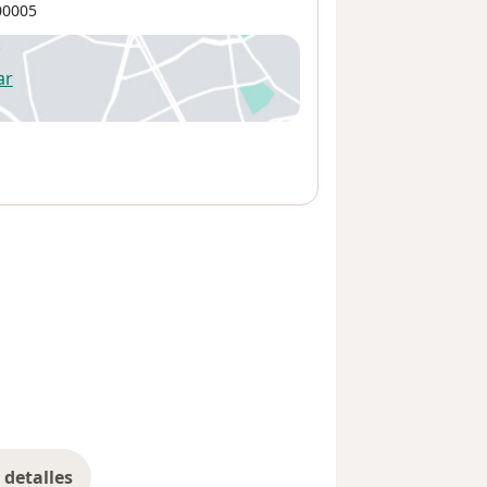
0005
ar
 abre en una nueva pestaña
detalles