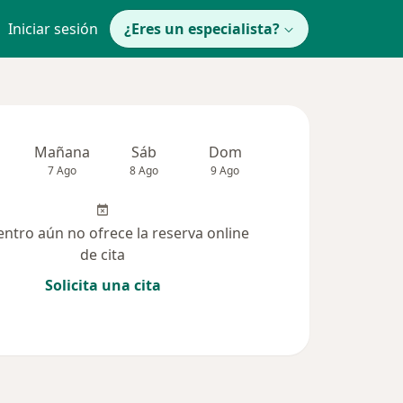
Iniciar sesión
¿Eres un especialista?
Mañana
Sáb
Dom
Lun
Mar
7 Ago
8 Ago
9 Ago
10 Ago
11 Ag
entro aún no ofrece la reserva online
de cita
Solicita una cita
solucionadas (1)