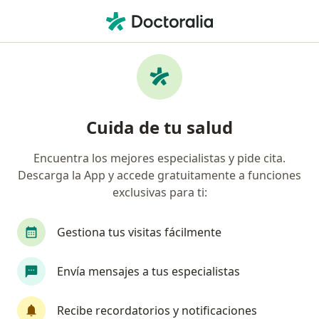
Men
Ortopedista Y Traumatólogo • Valledupar, César
Filtros
Seguro:
Allianz Seguros S.A.
Ortopedistas y traumatólogos
Cuida de tu salud
recomendados de Allianz Seguros S.A. en
Valledupar
Encuentra los mejores especialistas y pide cita.
Descarga la App y accede gratuitamente a funciones
exclusivas para ti:
Gestiona tus visitas fácilmente
Envía mensajes a tus especialistas
Dr. José Ortega Galvis
Recibe recordatorios y notificaciones
·
Ver más
Ortopedista y traumatólogo