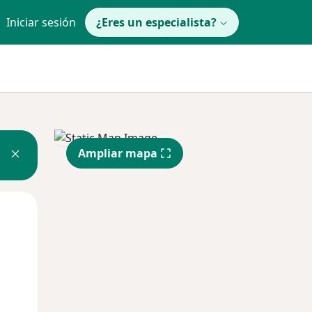
Iniciar sesión
¿Eres un especialista?
Ampliar mapa
Mié
Jue
Vie
12 Ago
13 Ago
14 Ago