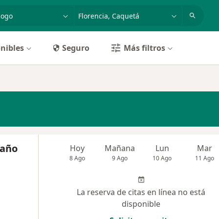
dad, enfermedad o nombre
p. ej. Bogotá
nibles
Seguro
Más filtros
taño
Hoy
Mañana
Lun
Mar
8 Ago
9 Ago
10 Ago
11 Ago
La reserva de citas en línea no está
disponible