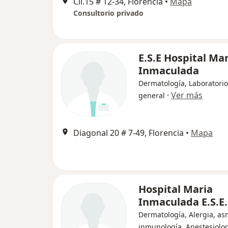
Cll.15 # 12-34, Florencia
•
Mapa
Consultorio privado
E.S.E Hospital Ma
Inmaculada
Dermatología, Laboratorio
·
Ver más
general
Diagonal 20 # 7-49, Florencia
•
Mapa
Hospital Maria
Inmaculada E.S.E.
Dermatología, Alergia, as
inmunología, Anestesiolo