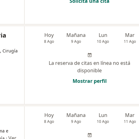
Solicita una cita
ria
Hoy
Mañana
Lun
Mar
8 Ago
9 Ago
10 Ago
11 Ago
, Cirugía
La reserva de citas en línea no está
disponible
Mostrar perfil
Hoy
Mañana
Lun
Mar
8 Ago
9 Ago
10 Ago
11 Ago
ma e
·
Ver
gía