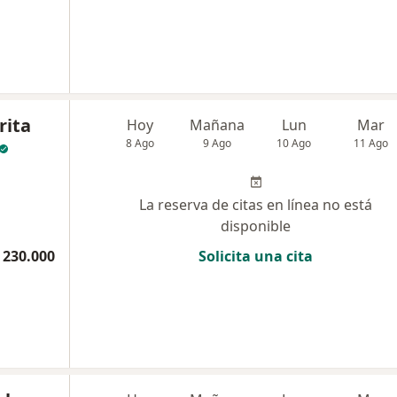
rita
Hoy
Mañana
Lun
Mar
8 Ago
9 Ago
10 Ago
11 Ago
La reserva de citas en línea no está
disponible
 230.000
Solicita una cita