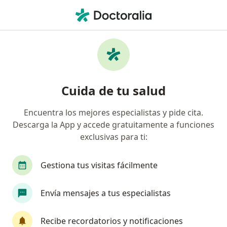
Men
Dermatólogo • Tuluá, Valle del Cauca
Filtros
• 1
Mapa
Dermatólogos recomendados de Previser
Cuida de tu salud
en Tuluá
Encuentra los mejores especialistas y pide cita.
Consulta en línea disponible
Descarga la App y accede gratuitamente a funciones
exclusivas para ti:
Los especialistas de tu zona no están disponibles
para consultas presenciales. Prueba la consulta en
línea
Gestiona tus visitas fácilmente
Envía mensajes a tus especialistas
Recibe recordatorios y notificaciones