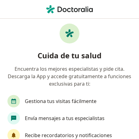
Men
Dermatólogo • Pereira, Risaralda
Filtros
Seguro:
Previser
M
Dermatólogos recomendados de Previser
Cuida de tu salud
en Pereira
Encuentra los mejores especialistas y pide cita.
Descarga la App y accede gratuitamente a funciones
exclusivas para ti:
Gestiona tus visitas fácilmente
Envía mensajes a tus especialistas
Dra. Carmen Leonor Mesias Velasco
·
Ver más
Dermatólogo
Recibe recordatorios y notificaciones
21 opiniones