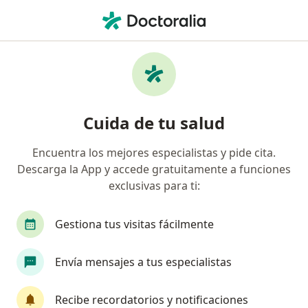
Men
Dermatólogo • Tunja, Boyacá
Búsquedas relacionadas
Enfermedades más tratadas
Acné en Tunja
Cuida de tu salud
Alopecia en mujeres en Tunja
Encuentra los mejores especialistas y pide cita.
Alopecia masculina en Tunja
Descarga la App y accede gratuitamente a funciones
Cáncer cutáneo en Tunja
exclusivas para ti:
Dermatitis en Tunja
Gestiona tus visitas fácilmente
Ver más (13)
Más en esta categoría: Enfermedades más tr
Envía mensajes a tus especialistas
Página De Inicio
Dermatólogo
Tunja
Sura
Recibe recordatorios y notificaciones