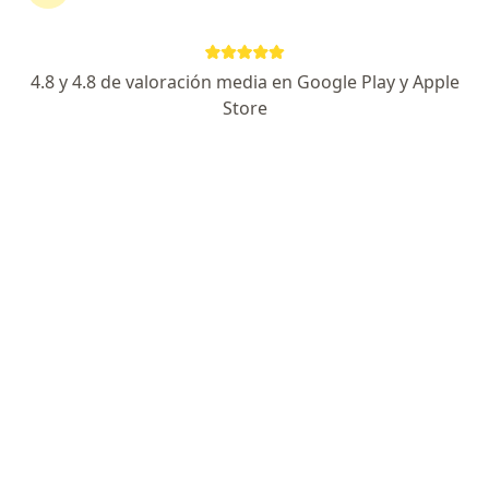
4.8 y 4.8 de valoración media en Google Play y Apple
Store
No hemos encontrado ningún Dermatólogo
en Tunja, Boyacá