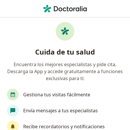
Men
Dolor Crónico De Cuello • Tunja, Boyacá
Filtros
• 1
Seguro
Mapa
Especialistas en Dolor crónico de cuello en
Cuida de tu salud
Tunja
Encuentra los mejores especialistas y pide cita.
Descarga la App y accede gratuitamente a funciones
¿Qué especialidad estás buscando?
exclusivas para ti:
Fisioterapeuta
Médico fisiatra rehabilitador
Gestiona tus visitas fácilmente
Envía mensajes a tus especialistas
Recibe recordatorios y notificaciones