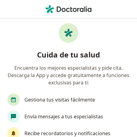
Men
Alto Riesgo Neurológico • Envigado, Antioquia
Filtros
• 1
Seguro
Mapa
Especialistas en Alto riesgo neurológico en
Cuida de tu salud
Envigado
Encuentra los mejores especialistas y pide cita.
Descarga la App y accede gratuitamente a funciones
¿Qué especialidad estás buscando?
exclusivas para ti:
Dermatólogo
Enfermero
Fisioterapeuta
Gestiona tus visitas fácilmente
Envía mensajes a tus especialistas
Recibe recordatorios y notificaciones