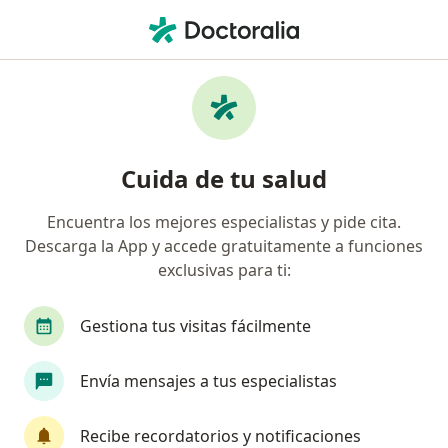
Men
Balanitis • Armenia, Quindío
Filtros
• 1
Seguro
Mapa
Especialistas en Balanitis en Armenia
Cuida de tu salud
Encuentra los mejores especialistas y pide cita.
¿Qué especialidad estás buscando?
Descarga la App y accede gratuitamente a funciones
Urólogo
Dermatólogo
Fisioterapeuta
exclusivas para ti:
Gestiona tus visitas fácilmente
Envía mensajes a tus especialistas
Recibe recordatorios y notificaciones