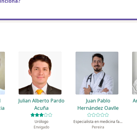
unciona?
l
Julian Alberto Pardo
Juan Pablo
A
ia
Acuña
Hernández Oavlle
Urólogo
Especialista en medicina familiar
Envigado
Pereira