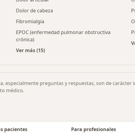
Dolor de cabeza
P
Fibromialgia
O
EPOC (enfermedad pulmonar obstructiva
P
crónica)
V
al por ciudad
Ver más (15)
Más en esta categoría: Otras enfermedades
ia, especialmente preguntas y respuestas, son de carácter 
to médico.
os pacientes
Para profesionales