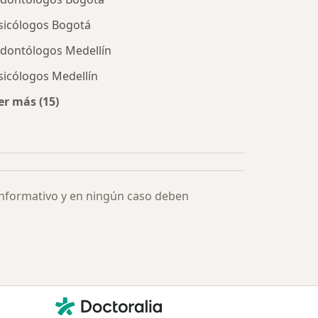
sicólogos Bogotá
dontólogos Medellín
sicólogos Medellín
er más (15)
Más en esta categoría: Especialistas más solicitados
informativo y en ningún caso deben
Contacto
Doctoralia - Página de inicio