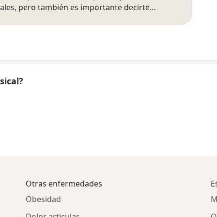
nales, pero también es importante decirte…
sical?
Otras enfermedades
E
Obesidad
M
Dolor articular
O