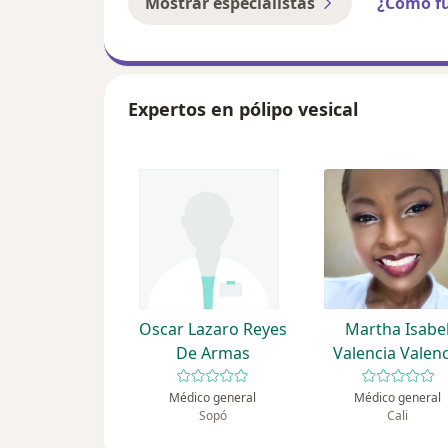
Mostrar especialistas
¿Cómo f
Expertos en pólipo vesical
Oscar Lazaro Reyes
Martha Isabe
De Armas
Valencia Valenc
Médico general
Médico general
Sopó
Cali