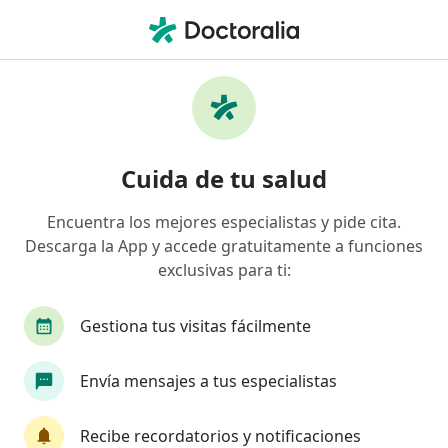
Men
Bronquitis Crónica • Medellín, Antioquia
Filtros
• 1
Seguro
Mapa
Especialistas en Bronquitis crónica en
Cuida de tu salud
Medellín
Encuentra los mejores especialistas y pide cita.
Descarga la App y accede gratuitamente a funciones
¿Qué especialidad estás buscando?
exclusivas para ti:
Neumólogo
Internista
Anestesiólogo
Gestiona tus visitas fácilmente
Envía mensajes a tus especialistas
Recibe recordatorios y notificaciones