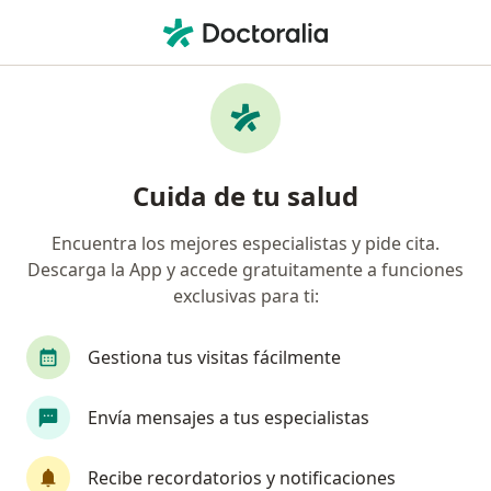
Men
Cardiólogo • Medellín, Antioquia
Filtros
Seguro
Mapa
Cardiólogos en Medellín
Cuida de tu salud
Encuentra los mejores especialistas y pide cita.
¿Cuál es tu compañía aseguradora?
Descarga la App y accede gratuitamente a funciones
Compañía De Medicina Prepagada Colsanitas S.A.
exclusivas para ti:
Suramericana S.A.
Gestiona tus visitas fácilmente
Colmedica Medicina Prepagada S.A.
Envía mensajes a tus especialistas
Allianz Seguros S.A.
Recibe recordatorios y notificaciones