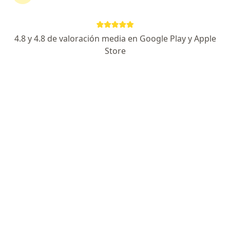
Axa Colpatria Medicina Prepagada S.A.
4.8 y 4.8 de valoración media en Google Play y Apple
Ver más
Store
Destacado
Dra. Virginia Yojana Ramos Gonzalez
·
Ver más
Cardióloga
147 opiniones
FALLA CARDIACA E IMAGENES CARDIACAS