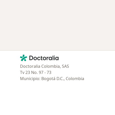
Contacto
Doctoralia - Página de inicio
Doctoralia Colombia, SAS
Tv 23 No. 97 - 73
Municipio: Bogotá D.C., Colombia