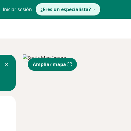
Iniciar sesión
¿Eres un especialista?
Ampliar mapa
Lun
Mar
Mié
10 Ago
11 Ago
12 Ago