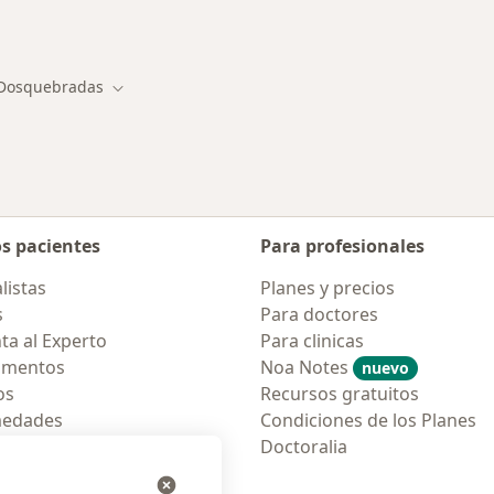
rmedades en Dosquebradas
Dosquebradas
ar de ciudad
Cambiar de ciudad
os pacientes
Para profesionales
listas
Planes y precios
s
Para doctores
ta al Experto
Para clinicas
amentos
Noa Notes
nuevo
os
Recursos gratuitos
medades
Condiciones de los Planes
tas Frecuentes
Doctoralia
ión para móvil