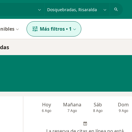
dad, enfermedad o nombre
p. ej. Bogotá
nibles
Más filtros
•
1
adas
Hoy
Mañana
Sáb
Dom
6 Ago
7 Ago
8 Ago
9 Ago
La reserva de citas en línea no está