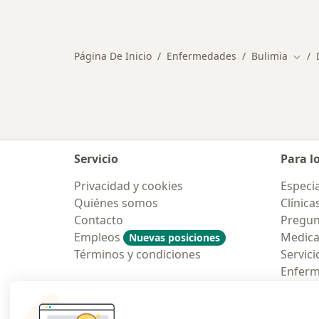
Más en esta categoría: Otras enfe
Página De Inicio
Enfermedades
Bulimia
Cambi
Servicio
Para l
Privacidad y cookies
Especia
Quiénes somos
Clínica
Contacto
Pregun
Empleos
Medic
Nuevas posiciones
Términos y condiciones
Servici
Enfer
Pregun
Aplicac