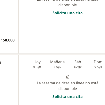
disponible
Solicita una cita
a
 150.000
a
Hoy
Mañana
Sáb
Dom
6 Ago
7 Ago
8 Ago
9 Ago
La reserva de citas en línea no está
disponible
Solicita una cita