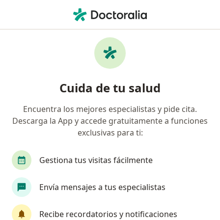
Men
¿Qué estás buscando?
Página De Inicio
Enfermedades
Alergia A La Proteína De Leche De Vaca
Alergia a la proteína de leche de
Cuida de tu salud
vaca - Información, expertos y
Encuentra los mejores especialistas y pide cita.
preguntas frecuentes
Descarga la App y accede gratuitamente a funciones
exclusivas para ti:
Gestiona tus visitas fácilmente
Información
Envía mensajes a tus especialistas
Recibe recordatorios y notificaciones