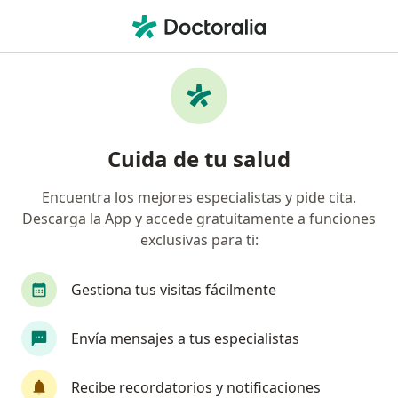
Men
Colostomías • Chía, Cundinamarca
Filtros
• 1
Seguro
Mapa
Especialistas en Colostomías en Chía
Cuida de tu salud
Encuentra los mejores especialistas y pide cita.
¿Qué especialidad estás buscando?
Descarga la App y accede gratuitamente a funciones
Cirujano general
exclusivas para ti:
Gestiona tus visitas fácilmente
Envía mensajes a tus especialistas
Recibe recordatorios y notificaciones