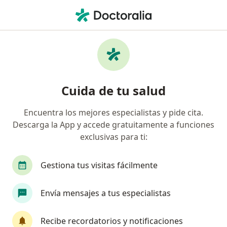
Men
Colostomías • Medellín, Antioquia
Filtros
• 1
Seguro
Mapa
Especialistas en Colostomías en Medellín
Cuida de tu salud
Encuentra los mejores especialistas y pide cita.
¿Qué especialidad estás buscando?
Descarga la App y accede gratuitamente a funciones
Cirujano general
Cirujano Oncólogo
Colo
exclusivas para ti:
Gestiona tus visitas fácilmente
Envía mensajes a tus especialistas
Recibe recordatorios y notificaciones