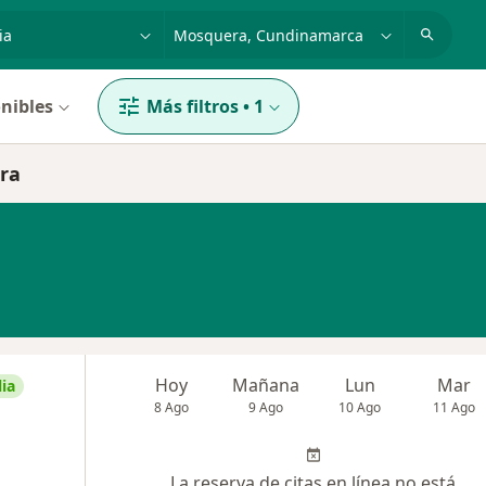
dad, enfermedad o nombre
p. ej. Bogotá
nibles
Más filtros
•
1
era
Hoy
Mañana
Lun
Mar
ia
8 Ago
9 Ago
10 Ago
11 Ago
La reserva de citas en línea no está