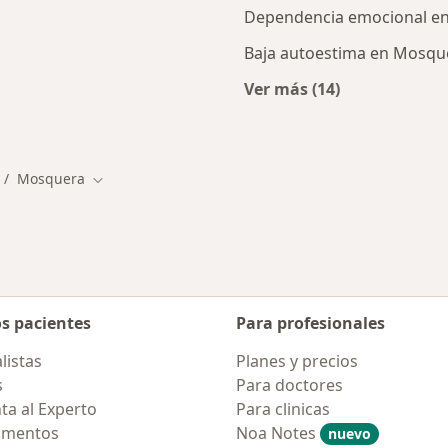
Dependencia emocional e
Baja autoestima en Mosqu
Ver más (14)
ercanas a Mosquera
Más en esta catego
Mosquera
mbiar de ciudad
Cambiar de ciudad
os pacientes
Para profesionales
listas
Planes y precios
s
Para doctores
ta al Experto
Para clinicas
amentos
Noa Notes
nuevo