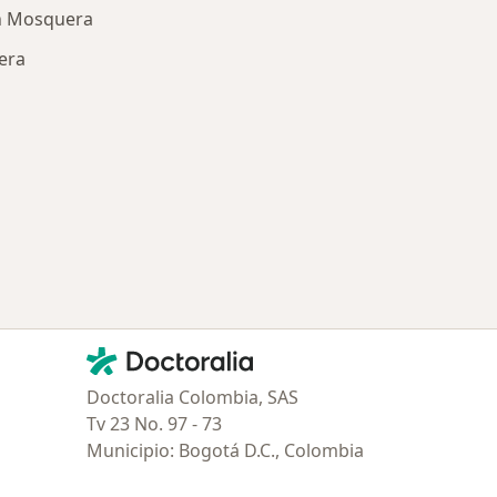
n Mosquera
era
ría: Otras enfermedades en Mosquera
Contacto
Doctoralia - Página de inicio
Doctoralia Colombia, SAS
Tv 23 No. 97 - 73
Municipio: Bogotá D.C., Colombia