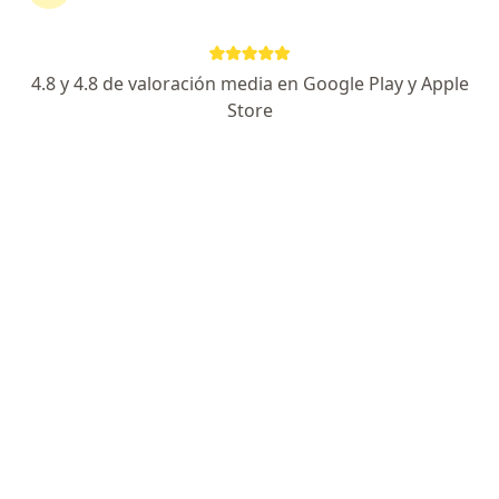
Dr. Sergio Alvarado Tellez
·
Ver más
Neurocirujano
4.8 y 4.8 de valoración media en Google Play y Apple
342 opiniones
Store
Dirección
En línea
Carrera 48 #50 Sur-128, Sabaneta
•
Mapa
escanografia neurologica
Visita Neurocirugía
desde $ 250.000
Este especialista no ofrece reserva de cita en línea en esta dirección.
Solicita una cita