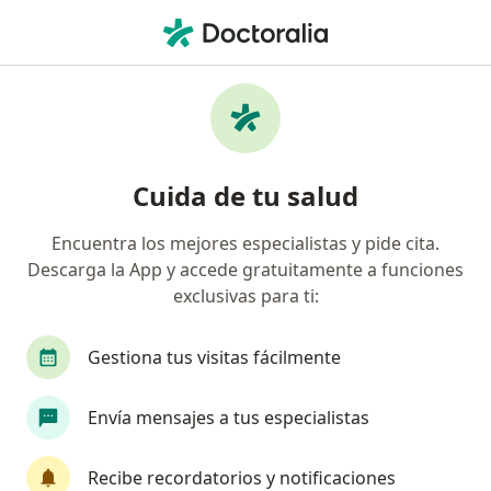
Men
Eritema Multiforme • Entrerrios, Antioquia
Filtros
• 1
Seguro
Mapa
Especialistas en Eritema Multiforme en
Cuida de tu salud
Entrerrios
Encuentra los mejores especialistas y pide cita.
Descarga la App y accede gratuitamente a funciones
¿Qué especialidad estás buscando?
exclusivas para ti:
Odontólogo
Gestiona tus visitas fácilmente
Envía mensajes a tus especialistas
Recibe recordatorios y notificaciones