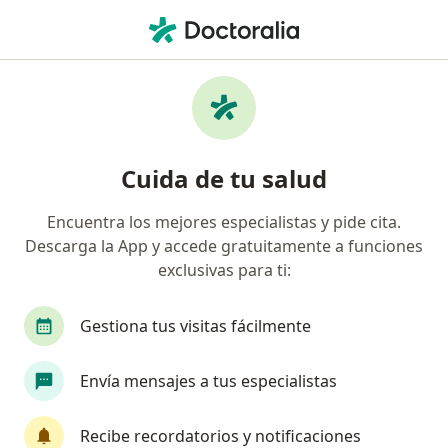
Men
¿Qué estás buscando?
Página De Inicio
Enfermedades
Implante Dental Enfermo
Implante dental enfermo -
Cuida de tu salud
Información, expertos y
Encuentra los mejores especialistas y pide cita.
preguntas frecuentes
Descarga la App y accede gratuitamente a funciones
exclusivas para ti:
Gestiona tus visitas fácilmente
Información
Envía mensajes a tus especialistas
Recibe recordatorios y notificaciones