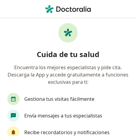
Men
Falta De Crecimiento • Rionegro, Antioquia
Filtros
• 1
Seguro
Mapa
Especialistas en Falta de crecimiento en
Cuida de tu salud
Rionegro
Encuentra los mejores especialistas y pide cita.
Descarga la App y accede gratuitamente a funciones
¿Qué especialidad estás buscando?
exclusivas para ti:
Pediatra
Gestiona tus visitas fácilmente
Envía mensajes a tus especialistas
Recibe recordatorios y notificaciones