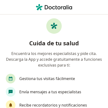
Men
Hipercolesterolemia Colesterol Alto • Rionegro, Antioquia
Filtros
• 1
Seguro
Mapa
Especialistas en Hipercolesterolemia
Cuida de tu salud
(colesterol alto) en Rionegro
Encuentra los mejores especialistas y pide cita.
Descarga la App y accede gratuitamente a funciones
¿Qué especialidad estás buscando?
exclusivas para ti:
Nutricionista
Internista
Cardiólogo
Gestiona tus visitas fácilmente
Envía mensajes a tus especialistas
Recibe recordatorios y notificaciones