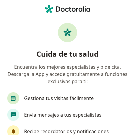
Men
Hígado Graso • Ipiales, Nariño
Filtros
• 1
Mapa
Especialistas en Hígado graso en Ipiales
Cuida de tu salud
Encuentra los mejores especialistas y pide cita.
¿Qué especialidad estás buscando?
Descarga la App y accede gratuitamente a funciones
Nutricionista
exclusivas para ti:
Gestiona tus visitas fácilmente
Envía mensajes a tus especialistas
Recibe recordatorios y notificaciones