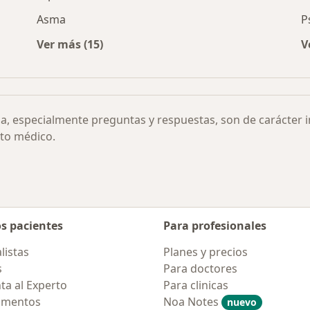
Asma
P
Ver más (15)
V
s por ciudad
Más en esta categoría: Otras enfermedades
ia, especialmente preguntas y respuestas, son de carácter 
to médico.
os pacientes
Para profesionales
listas
Planes y precios
s
Para doctores
ta al Experto
Para clinicas
amentos
Noa Notes
nuevo