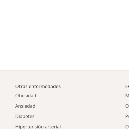
Otras enfermedades
E
Obesidad
M
Ansiedad
O
Diabetes
P
Hipertensión arterial
O