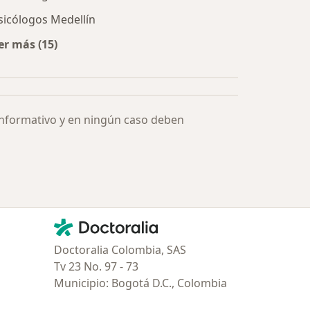
sicólogos Medellín
er más (15)
Más en esta categoría: Especialistas más solicitados
informativo y en ningún caso deben
Contacto
Doctoralia - Página de inicio
Doctoralia Colombia, SAS
Tv 23 No. 97 - 73
Municipio: Bogotá D.C., Colombia