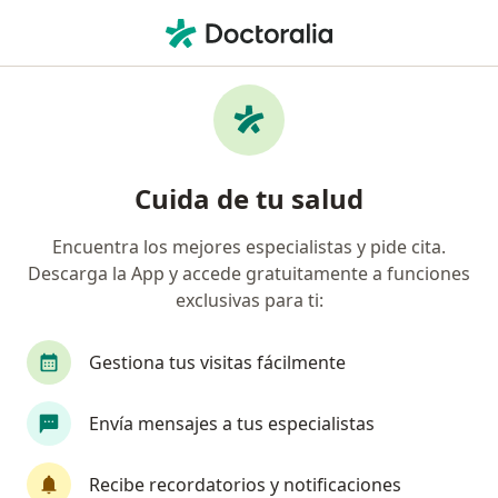
Men
Hipertensión Pulmonar Primaria • Neiva, Huila
Filtros
• 1
Seguro
Mapa
Especialistas en Hipertensión Pulmonar
Cuida de tu salud
Primaria en Neiva
Encuentra los mejores especialistas y pide cita.
Descarga la App y accede gratuitamente a funciones
¿Qué especialidad estás buscando?
exclusivas para ti:
Cardiólogo
Internista
Neumólogo
Gestiona tus visitas fácilmente
Envía mensajes a tus especialistas
Recibe recordatorios y notificaciones