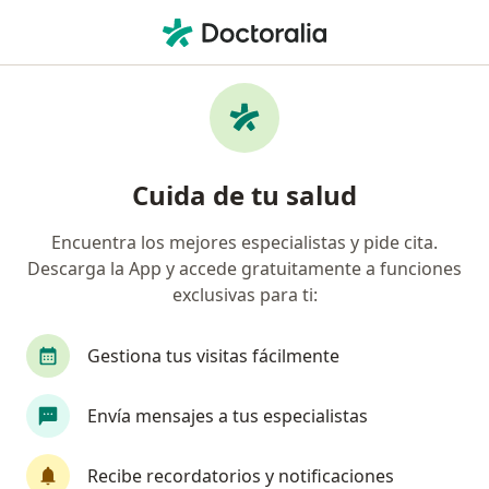
Men
¿Qué estás buscando?
Página De Inicio
Enfermedades
Enfermedad De Las Arterias Coronarias (Enfermedad
Cardíaca Coronaria)
Cuida de tu salud
Enfermedad de las arterias
coronarias (enfermedad cardíaca
Encuentra los mejores especialistas y pide cita.
Descarga la App y accede gratuitamente a funciones
coronaria) - Información,
exclusivas para ti:
expertos y preguntas frecuentes
Gestiona tus visitas fácilmente
Envía mensajes a tus especialistas
Información
Recibe recordatorios y notificaciones