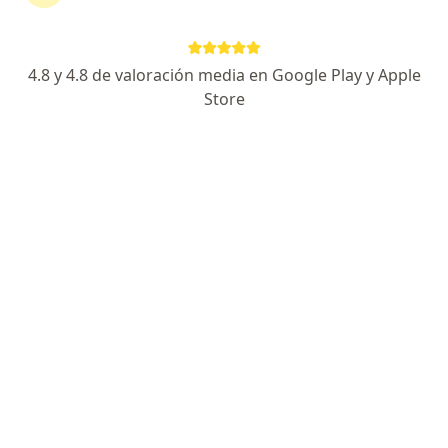
No descuides tu salud
4.8 y 4.8 de valoración media en Google Play y Apple
Escoge la consulta en línea para empezar o
Store
continuar tu tratamiento sin salir de casa. Si lo
necesitas, también puedes reservar una cita
presencial.
Mostrar especialistas
¿Cómo funciona?
Expertos en enfermedad de las arterias
coronarias (enfermedad cardíaca coronaria)
Luis Eduardo Bonilla Endo