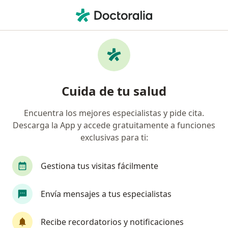
Men
Infecciones De Oído • Armenia, Quindío
Filtros
• 1
Seguro
Mapa
Especialistas en Infecciones de oído en
Cuida de tu salud
Armenia
Encuentra los mejores especialistas y pide cita.
Descarga la App y accede gratuitamente a funciones
¿Qué especialidad estás buscando?
exclusivas para ti:
Otorrinolaringólogo
Pediatra
Psicólogo
Gestiona tus visitas fácilmente
Envía mensajes a tus especialistas
Recibe recordatorios y notificaciones