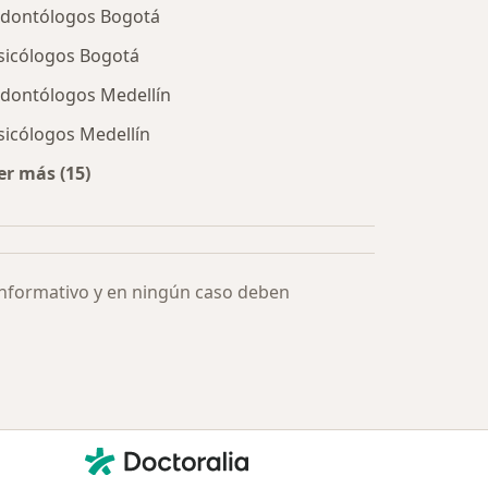
dontólogos Bogotá
sicólogos Bogotá
dontólogos Medellín
sicólogos Medellín
er más (15)
Más en esta categoría: Especialistas más solicitados
informativo y en ningún caso deben
Contacto
Doctoralia - Página de inicio