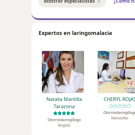
Mostrar especialistas
¿Cómo f
Expertos en laringomalacia
Natalia Mantilla
CHERYL ROJA
Tarazona
Otorrinolaringólog
Manizales
Otorrinolaringólogo
Bogotá