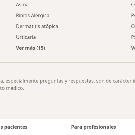
Asma
O
Rinitis Alérgica
P
Dermatitis atópica
O
Urticaria
P
Ver más (15)
V
cia por ciudad
Más en esta categoría: Otras enfermedades
ia, especialmente preguntas y respuestas, son de carácter 
to médico.
os pacientes
Para profesionales