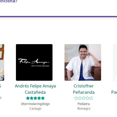
unciona?
S
Andrés Felipe Amaya
Cristofher
Castañeda
Peñaranda
Pa
o
Otorrinolaringólogo
Pediatra
Cartago
Rionegro