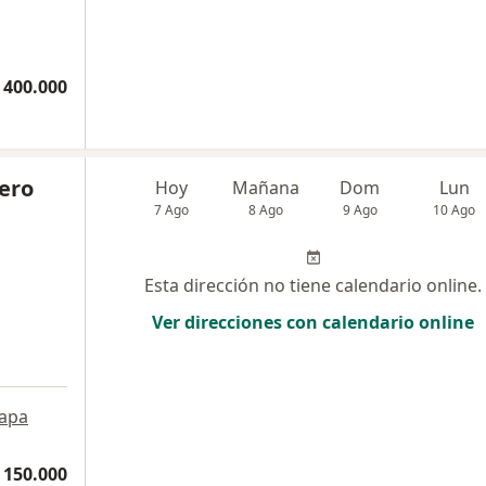
 400.000
ero
Hoy
Mañana
Dom
Lun
7 Ago
8 Ago
9 Ago
10 Ago
Esta dirección no tiene calendario online.
Ver direcciones con calendario online
apa
 150.000