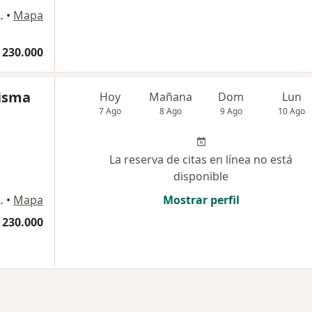
o 5161 , Cartagena
•
Mapa
 230.000
isma
Hoy
Mañana
Dom
Lun
7 Ago
8 Ago
9 Ago
10 Ago
La reserva de citas en línea no está
disponible
o 5161 , Cartagena
•
Mapa
Mostrar perfil
 230.000