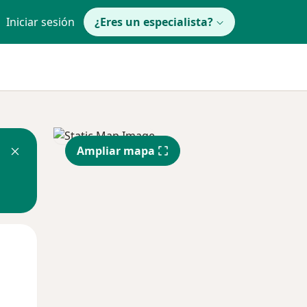
Iniciar sesión
¿Eres un especialista?
Ampliar mapa
Mar
Mié
Jue
11 Ago
12 Ago
13 Ago