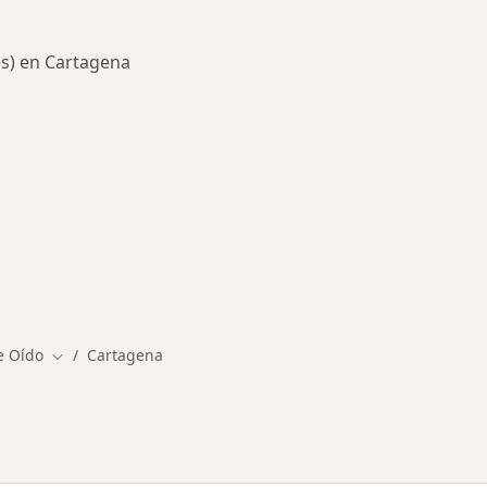
es) en Cartagena
rmedades en Cartagena
e Oído
Cartagena
Cambiar de ciudad