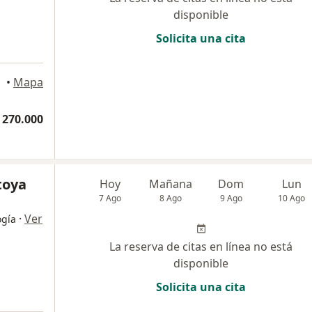
disponible
Solicita una cita
•
Mapa
 270.000
toya
Hoy
Mañana
Dom
Lun
7 Ago
8 Ago
9 Ago
10 Ago
·
Ver
ogía
La reserva de citas en línea no está
disponible
Solicita una cita
a