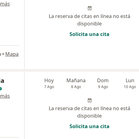
 más
La reserva de citas en línea no está
disponible
Solicita una cita
a
•
Mapa
ia
Hoy
Mañana
Dom
Lun
7 Ago
8 Ago
9 Ago
10 Ago
 más
La reserva de citas en línea no está
disponible
Solicita una cita