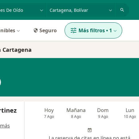
dad, enfermedad o nombre
p. ej. Bogotá
nibles
Seguro
Más filtros
•
1
en Cartagena
tinez
Hoy
Mañana
Dom
Lun
7 Ago
8 Ago
9 Ago
10 Ago
 más
La reserva de citas en línea no está