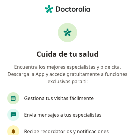
Men
¿Qué estás buscando?
Página De Inicio
Enfermedades
Otosclerosis
Otosclerosis - Información,
Cuida de tu salud
expertos y preguntas frecuentes
Encuentra los mejores especialistas y pide cita.
Descarga la App y accede gratuitamente a funciones
exclusivas para ti:
Información
Pregunta al Experto
Gestiona tus visitas fácilmente
Envía mensajes a tus especialistas
No descuides tu salud
Escoge la consulta en línea para empezar o
Recibe recordatorios y notificaciones