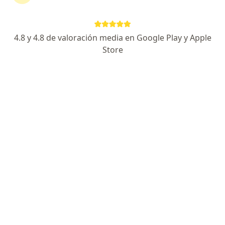
continuar tu tratamiento sin salir de casa. Si lo
necesitas, también puedes reservar una cita
presencial.
4.8 y 4.8 de valoración media en Google Play y Apple
Store
Mostrar especialistas
¿Cómo funciona?
Expertos en otosclerosis
Marcela Fandiño Cárdenas
Otorrinolaringólogo
Floridablanca