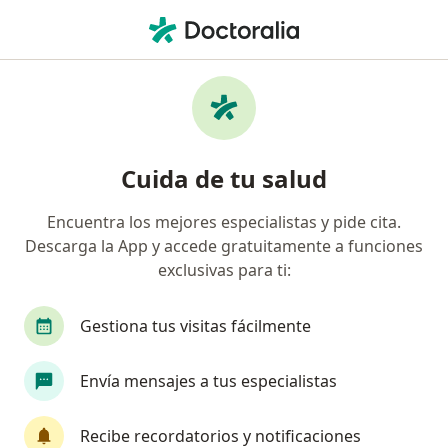
Men
Intoxicación Sanguínea Sepsis Septicemia • Ibagué, Tolima
Filtros
• 1
Mapa
Especialistas en Intoxicación Sanguínea
Cuida de tu salud
(Sepsis; Septicemia) en Ibagué
Encuentra los mejores especialistas y pide cita.
Descarga la App y accede gratuitamente a funciones
¿Qué especialidad estás buscando?
exclusivas para ti:
Internista
Gestiona tus visitas fácilmente
Envía mensajes a tus especialistas
Recibe recordatorios y notificaciones