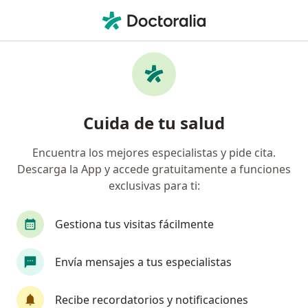
Men
Lesión En El Nervio Peroneo • Armenia, Quindío
Filtros
• 1
Mapa
Especialistas en Lesión en el Nervio
Cuida de tu salud
Peroneo en Armenia
Encuentra los mejores especialistas y pide cita.
Descarga la App y accede gratuitamente a funciones
¿Qué especialidad estás buscando?
exclusivas para ti:
Neurocirujano
Fisioterapeuta
Gastroente
Gestiona tus visitas fácilmente
Envía mensajes a tus especialistas
Recibe recordatorios y notificaciones