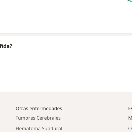
F
fida?
Otras enfermedades
E
Tumores Cerebrales
M
Hematoma Subdural
O