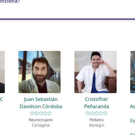
unciona?
AC
Juan Sebastián
Cristofher
Davidson Córdoba
Peñaranda
As
Neurocirujano
Pediatra
F
Cartagena
Rionegro