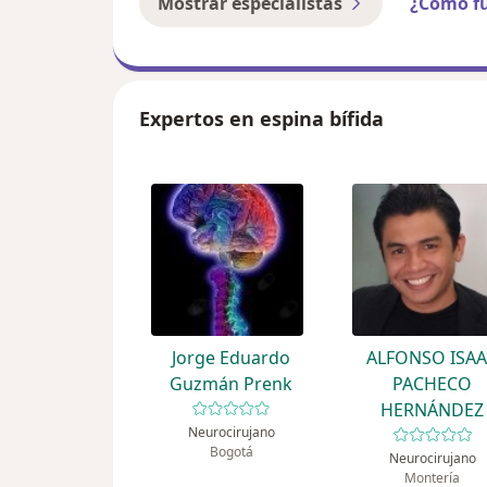
Mostrar especialistas
¿Cómo f
Expertos en espina bífida
Jorge Eduardo
ALFONSO ISA
Guzmán Prenk
PACHECO
HERNÁNDEZ
Neurocirujano
Bogotá
Neurocirujano
Montería