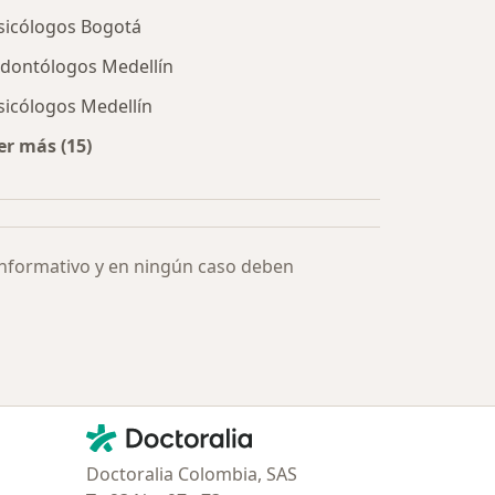
sicólogos Bogotá
dontólogos Medellín
sicólogos Medellín
er más (15)
Más en esta categoría: Especialistas más solicitados
informativo y en ningún caso deben
Contacto
Doctoralia - Página de inicio
Doctoralia Colombia, SAS