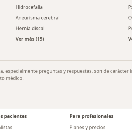
Hidrocefalia
P
Aneurisma cerebral
O
Hernia discal
P
Ver más (15)
V
a por ciudad
Más en esta categoría: Otras enfermedades
ia, especialmente preguntas y respuestas, son de carácter 
to médico.
os pacientes
Para profesionales
listas
Planes y precios