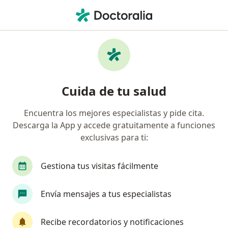
Men
Lesión En El Nervio Peroneo • Bucaramanga, Santander
Filtros
• 1
Seguro
Mapa
Especialistas en Lesión en el Nervio
Cuida de tu salud
Peroneo en Bucaramanga
Encuentra los mejores especialistas y pide cita.
Descarga la App y accede gratuitamente a funciones
¿Qué especialidad estás buscando?
exclusivas para ti:
Cirujano plástico
Gestiona tus visitas fácilmente
Envía mensajes a tus especialistas
Recibe recordatorios y notificaciones