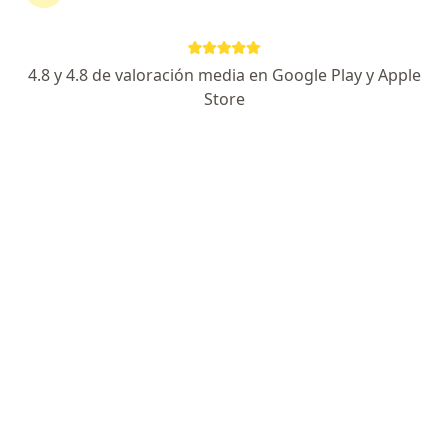
Dr. Carlos Báez-Silva
4.8 y 4.8 de valoración media en Google Play y Apple
·
Ver más
Médico general
Store
33 opiniones
Dirección 1
Dirección 2
Dirección 3
Direcció
Chía
•
Mapa
Chía - Consulta Domiciliaria Medicina Funcional Biorreguladora
Sueroterapia
desde $ 160.000
Este especialista no ofrece reserva de cita en línea en esta dirección.
Solicita una cita