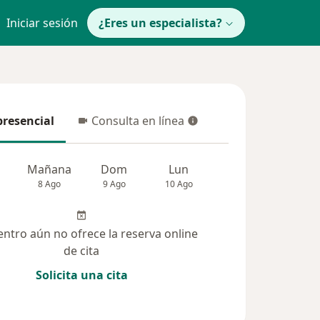
Iniciar sesión
¿Eres un especialista?
presencial
Consulta en línea
resencial
Consulta en línea
Mañana
Dom
Lun
Mar
Mié
8 Ago
9 Ago
10 Ago
11 Ago
12 Ag
entro aún no ofrece la reserva online
de cita
Solicita una cita
solucionadas (9)