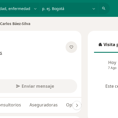
dad, enfermedad o nombre
p. ej. Bogotá
Carlos Báez-Silva
iar de ciudad
Visita 
Visita p
sobre las especializaciones
s
Hoy
7 Ago
Enviar mensaje
Este c
nsultorios
Aseguradoras
Opiniones (33)
Dudas 