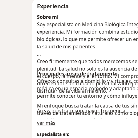
Experiencia
Sobre mí
Soy especialista en Medicina Biológica Int
experiencia. Mi formación combina estudio
biológicas, lo que me permite ofrecer un e
la salud de mis pacientes.
Creo firmemente que todos merecemos ser sa
plenitud. La salud no solo es la ausencia d
Principales áreas de tratamiento
el cuerpo, la mente y el entorno. Mi compr
Ofrezco consultas a domicilio y virtuales, c
ofreciéndote un cuidado personalizado que 
médica en un espacio cómodo y adaptado a
disfrutar de la vida al máximo.
permite conocer tu entorno y cómo influye 
Mi enfoque busca tratar la causa de tus sínt
Áreas que trato con mayor frecuencia:
través de tratamientos naturales como bio
nutrición, acupuntura, técnicas para el ma
Acerca de mí
ver más
Fortalecimiento del sistema inmunológico
te ayudo a fortalecer tu salud de forma inte
Salud del adulto mayor
Especialista en: