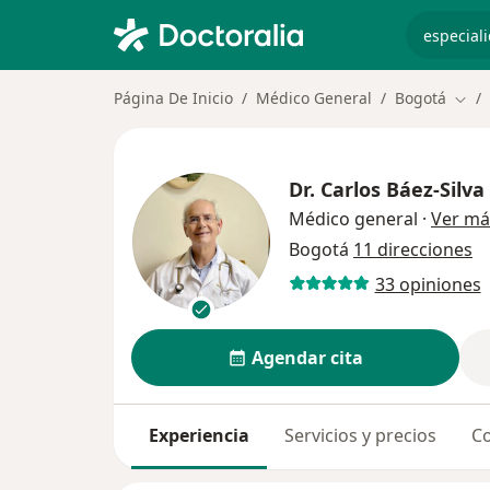
especiali
Página De Inicio
Médico General
Bogotá
Camb
Dr.
Carlos Báez-Silva
Médico general
·
Ver má
Bogotá
11 direcciones
33 opiniones
Agendar cita
Experiencia
Servicios y precios
Co