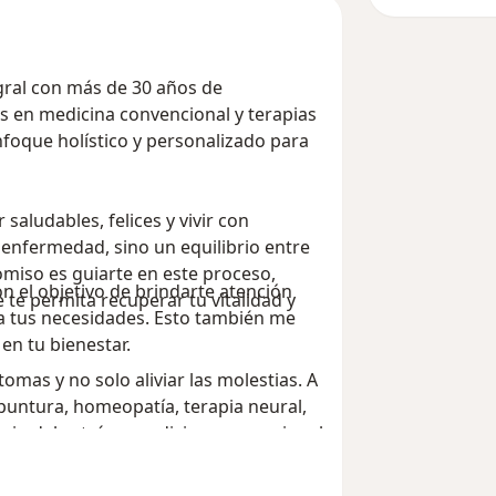
egral con más de 30 años de
s en medicina convencional y terapias
nfoque holístico y personalizado para
ludables, felices y vivir con
e enfermedad, sino un equilibrio entre
omiso es guiarte en este proceso,
on el objetivo de brindarte atención
te permita recuperar tu vitalidad y
 tus necesidades. Esto también me
en tu bienestar.
omas y no solo aliviar las molestias. A
puntura, homeopatía, terapia neural,
nejo del estrés y medicina convencional
gral.