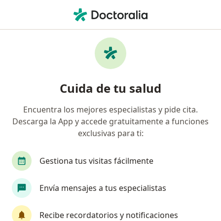
Men
Pérdida De Hueso • Cajicá, Cundinamarca
Filtros
• 1
Mapa
Especialistas en Pérdida de hueso en Cajicá
Cuida de tu salud
Encuentra los mejores especialistas y pide cita.
¿Qué especialidad estás buscando?
Descarga la App y accede gratuitamente a funciones
Odontólogo
exclusivas para ti:
Gestiona tus visitas fácilmente
Envía mensajes a tus especialistas
Recibe recordatorios y notificaciones