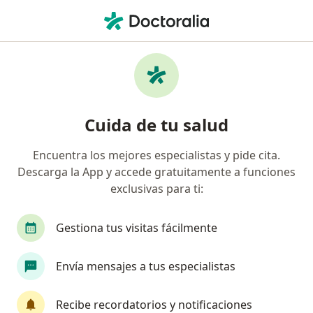
Men
Traumatismo Dentoalveolar • Cajicá, Cundinamarca
Filtros
• 1
Seguro
Mapa
Especialistas en Traumatismo dentoalveolar
Cuida de tu salud
en Cajicá
Encuentra los mejores especialistas y pide cita.
Descarga la App y accede gratuitamente a funciones
¿Qué especialidad estás buscando?
exclusivas para ti:
Odontólogo
Gestiona tus visitas fácilmente
Envía mensajes a tus especialistas
Recibe recordatorios y notificaciones