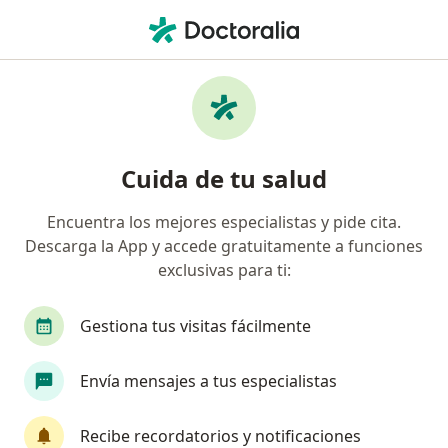
Men
¿Qué estás buscando?
Página De Inicio
Enfermedades
Terrores Nocturnos
Cuida de tu salud
Encuentra los mejores especialistas y pide cita.
Información
Pregunta al Experto
Descarga la App y accede gratuitamente a funciones
exclusivas para ti:
Gestiona tus visitas fácilmente
Envía mensajes a tus especialistas
Servicio
Privacidad y cookies
Recibe recordatorios y notificaciones