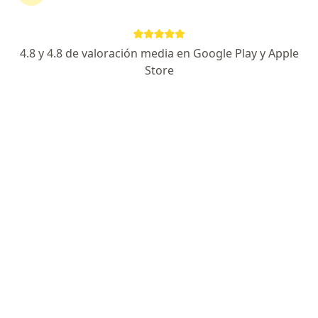
Quiénes somos
Contacto
Empleos
Nuevas posiciones
Términos y condiciones
4.8 y 4.8 de valoración media en Google Play y Apple
Store
Para los pacientes
Especialistas
Clínicas
Pregunta al Experto
Medicamentos
Servicios
Enfermedades
Preguntas Frecuentes
Aplicación para móvil
Para profesionales
Planes y precios
Para doctores
Para clinicas