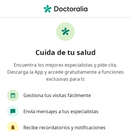
Men
¿Qué estás buscando?
Página De Inicio
Enfermedades
Trastornos De La Marcha
Cuida de tu salud
Encuentra los mejores especialistas y pide cita.
Descarga la App y accede gratuitamente a funciones
Información
Pregunta al Experto
exclusivas para ti:
Gestiona tus visitas fácilmente
Envía mensajes a tus especialistas
Servicio
Recibe recordatorios y notificaciones
Privacidad y cookies