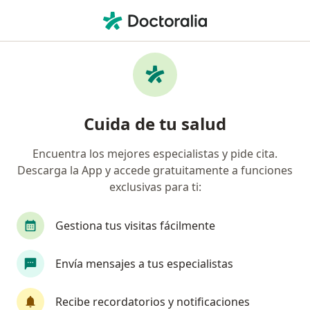
Men
Vértigo • San Vicente, Antioquia
Filtros
• 1
Mapa
Especialistas en Vértigo en San Vicente
Cuida de tu salud
Encuentra los mejores especialistas y pide cita.
¿Qué especialidad estás buscando?
Descarga la App y accede gratuitamente a funciones
Médico general
exclusivas para ti:
Gestiona tus visitas fácilmente
Envía mensajes a tus especialistas
Recibe recordatorios y notificaciones