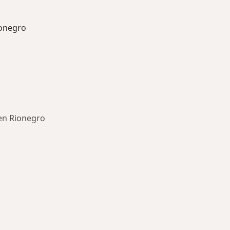
onegro
en Rionegro
ría: Otras enfermedades en Rionegro