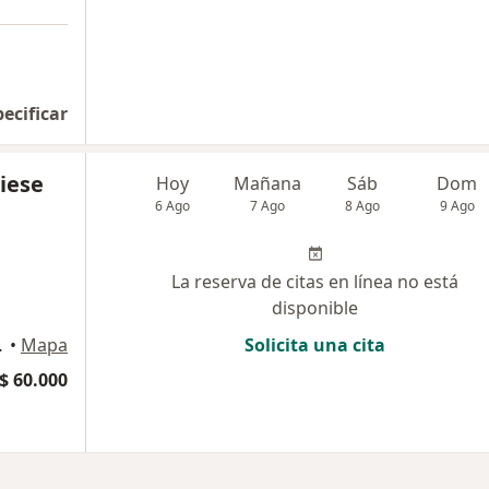
pecificar
iese
Hoy
Mañana
Sáb
Dom
6 Ago
7 Ago
8 Ago
9 Ago
La reserva de citas en línea no está
disponible
03, Rionegro
•
Mapa
Solicita una cita
$ 60.000