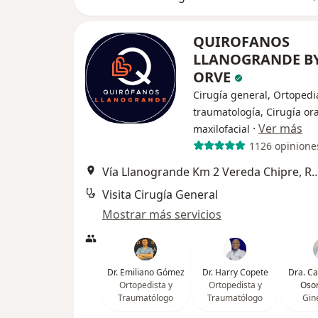
QUIROFANOS
LLANOGRANDE B
ORVE
Cirugía general, Ortopedi
traumatología, Cirugía ora
·
Ver más
maxilofacial
1126 opinione
Vía Llanogrande Km 2 Vereda Ch
Visita Cirugía General
Mostrar más servicios
Dr. Emiliano Gómez
Dr. Harry Copete
Dra. C
Ortopedista y
Ortopedista y
Osor
Traumatólogo
Traumatólogo
Gin