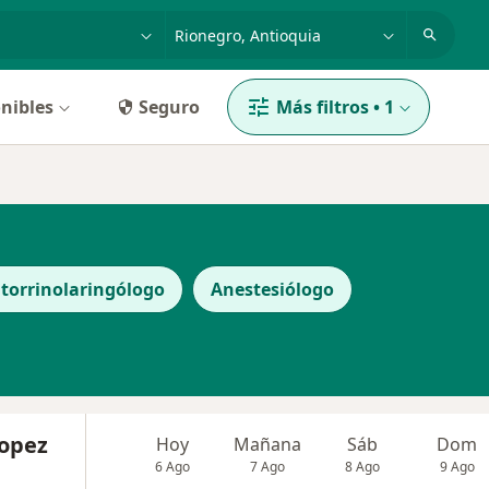
dad, enfermedad o nombre
p. ej. Bogotá
nibles
Seguro
Más filtros
•
1
torrinolaringólogo
Anestesiólogo
Lopez
Hoy
Mañana
Sáb
Dom
6 Ago
7 Ago
8 Ago
9 Ago