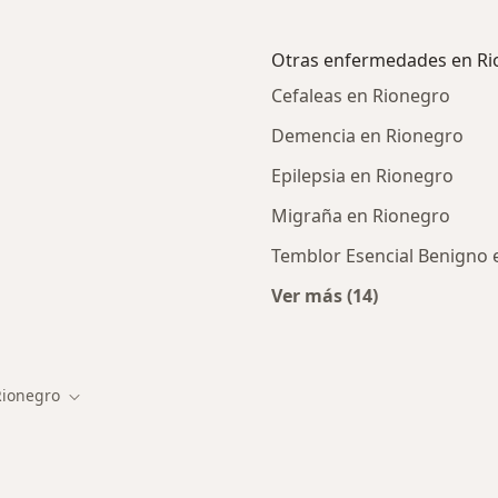
Otras enfermedades en Ri
Cefaleas en Rionegro
Demencia en Rionegro
Epilepsia en Rionegro
Migraña en Rionegro
Temblor Esencial Benigno 
Ver más (14)
rcanas a Rionegro
Más en esta catego
Rionegro
ar de ciudad
Cambiar de ciudad