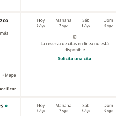
zco
Hoy
Mañana
Sáb
Dom
6 Ago
7 Ago
8 Ago
9 Ago
 más
La reserva de citas en línea no está
disponible
Solicita una cita
a
, Rionegro
•
Mapa
pecificar
es
Hoy
Mañana
Sáb
Dom
6 Ago
7 Ago
8 Ago
9 Ago