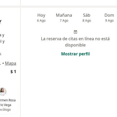
Hoy
Mañana
Sáb
Dom
Y
6 Ago
7 Ago
8 Ago
9 Ago
a y
La reserva de citas en línea no está
l y
disponible
Mostrar perfil
s
ipre, Rionegro
•
Mapa
$ 1
armen Rosa
io Vega
ecólogo