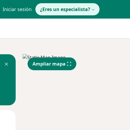
Iniciar sesión
¿Eres un especialista?
Ampliar mapa
Lun
Mar
Mié
10 Ago
11 Ago
12 Ago