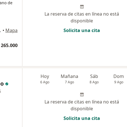
jano de
La reserva de citas en línea no está
disponible
ipre, Rionegro
•
Mapa
Solicita una cita
 265.000
Hoy
Mañana
Sáb
Dom
lo
6 Ago
7 Ago
8 Ago
9 Ago
s
La reserva de citas en línea no está
disponible
Solicita una cita