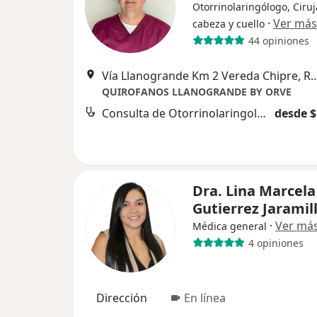
Otorrinolaringólogo, Ciru
·
Ver más
cabeza y cuello
44 opiniones
Vía Llanogrande Km 2 Vereda Ch
QUIROFANOS LLANOGRANDE BY ORVE
Consulta de Otorrinolaringología
desde $
Dra. Lina Marcela
Gutierrez Jaramil
·
Ver má
Médica general
4 opiniones
Dirección
En línea